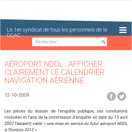
Aller
au
contenu
principal
Le 1er syndicat de tous les personnels de la
DGAC
Recherche
Recherche
AÉROPORT NDDL : AFFICHER
CLAIREMENT LE CALENDRIER
NAVIGATION AÉRIENNE
12-10-2009
Les pièces du dossier de l'enquête publique, ses conclusions
motivées et l'avis de la commission d'enquête en date du 13 avril
2007 faisaient valoir
« une mise en service du futur aéroport NDDL
à l’horizon 2012 »
.