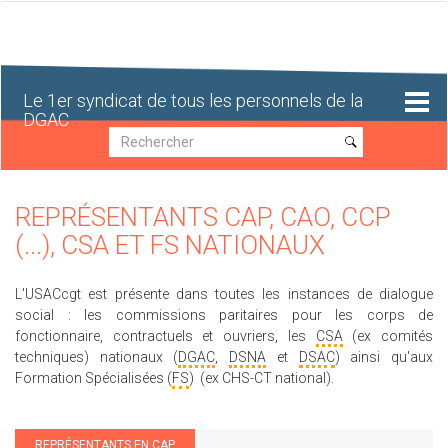
Aller
au
contenu
principal
Le 1er syndicat de tous les personnels de la
DGAC
Recherche
Recherche
REPRÉSENTANTS CAP, CAO, CCP
(...), CSA ET FS NATIONAUX
L'USACcgt est présente dans toutes les instances de dialogue
social : les commissions paritaires pour les corps de
fonctionnaire, contractuels et ouvriers, les
CSA
(ex comités
techniques) nationaux (
DGAC
,
DSNA
et
DSAC
) ainsi qu'aux
Formation Spécialisées (
FS
) (ex CHS-CT national).
REPRÉSENTANTS EN CAP