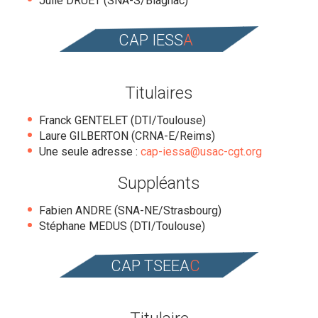
Julie DRUET (SNA-S/Blagnac)
CAP IESS
A
Titulaires
Franck GENTELET (DTI/Toulouse)
Laure GILBERTON (CRNA-E/Reims)
Une seule adresse :
cap-iessa@usac-cgt.org
Suppléants
Fabien ANDRE (SNA-NE/Strasbourg)
Stéphane MEDUS (DTI/Toulouse)
CAP TSEEA
C