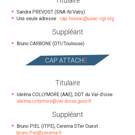
Titulaire
Sandra PREVOST (SNA-N/Vatry)
Une seule adresse :
cap-tseeac@usac-cgt.org
Suppléant
Bruno CARBONE (DTI/Toulouse)
CAP ATTACH
E
Titulaire
Idelma COLLYMORE (AAE), DDT du Val-d'oise :
idelma.collymore@val-doise.gouv.fr
Suppléant
Bruno PIEL (ITPE), Cerema DTer Ouest :
bruno.Piel@cerema.fr