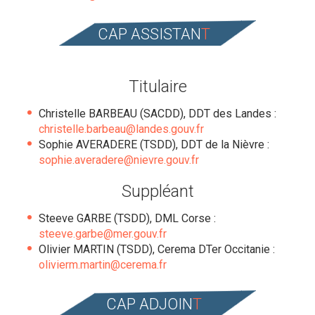
CAP ASSISTAN
T
Titulaire
Christelle BARBEAU (SACDD), DDT des Landes :
christelle.barbeau@landes.gouv.fr
Sophie AVERADERE (TSDD), DDT de la Nièvre :
sophie.averadere@nievre.gouv.fr
Suppléant
Steeve GARBE (TSDD), DML Corse :
steeve.garbe@mer.gouv.fr
Olivier MARTIN (TSDD), Cerema DTer Occitanie :
olivierm.martin@cerema.fr
CAP ADJOIN
T