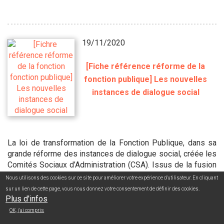
19/11/2020
[Fiche référence réforme de la
fonction publique] Les nouvelles
instances de dialogue social
La loi de transformation de la Fonction Publique, dans sa
grande réforme des instances de dialogue social, créée les
Comités Sociaux d’Administration (CSA). Issus de la fusion
des Comités Techniques (CT) et des Comités d’Hygiènes,
Nous utilisons des cookies sur ce site pour améliorer votre expérience d'utilisateur. En cliquant
de Sécurité et des Conditions de Travail (CHSCT), ces
sur un lien de cette page, vous nous donnez votre consentement de définir des cookies.
comités verront le jour en 2022 au terme des prochaines
Plus d'infos
élections professionnelles.
OK, j'ai compris