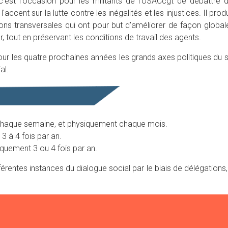
c'est l'occasion pour les militants de l'USACcgt de débattre
'accent sur la lutte contre les inégalités et les injustices. Il p
ons transversales qui ont pour but d'améliorer de façon globale
r, tout en préservant les conditions de travail des agents.
pour les quatre prochaines années les grands axes politiques du sy
al.
 chaque semaine, et physiquement chaque mois.
 à 4 fois par an.
quement 3 ou 4 fois par an.
érentes instances du dialogue social par le biais de délégations,