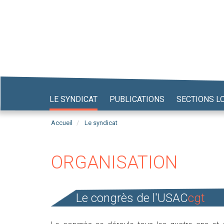
Aller
au
contenu
principal
LE SYNDICAT
PUBLICATIONS
SECTIONS L
Accueil
Le syndicat
ORGANISATION
Le congrès de l'USAC
cgt