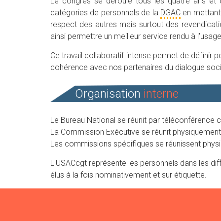
Le congrès se déroule tous les quatre ans et 
catégories de personnels de la
DGAC
en mettant l
respect des autres mais surtout des revendicati
ainsi permettre un meilleur service rendu à l'usage
Ce travail collaboratif intense permet de définir 
cohérence avec nos partenaires du dialogue soci
Organisation
interne
Le Bureau National se réunit par téléconférence
La Commission Exécutive se réunit physiquement 3
Les commissions spécifiques se réunissent physi
L'USACcgt représente les personnels dans les diff
élus à la fois nominativement et sur étiquette.