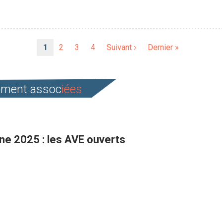
Page
1
Page
2
Page
3
Page
4
Page
Suivant ›
Dernière
Dernier »
courante
suivante
page
cement assoc
iées
ne 2025 : les AVE ouverts