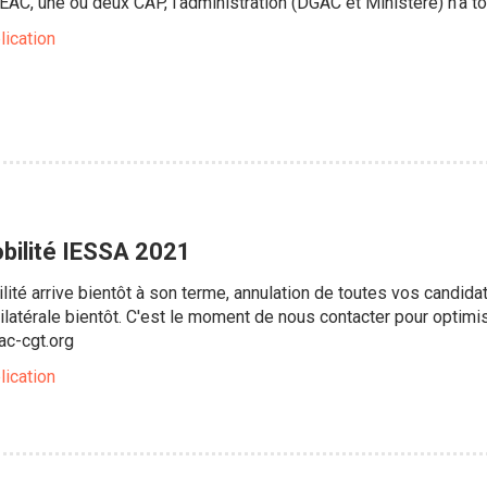
C, une ou deux CAP, l'administration (DGAC et Ministère) n'a t
lication
obilité IESSA 2021
té arrive bientôt à son terme, annulation de toutes vos candidat
ilatérale bientôt. C'est le moment de nous contacter pour opt
c-cgt.org
lication