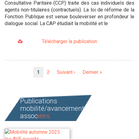
Consultative Paritaire (CCP) traite des cas individuels des
agents non-titulaires (contractuels). La loi de réforme de la
Fonction Publique est venue bouleverser en profondeur le
dialogue social. La CAP étudiait la mobilité et le
Télécharger la publication
Pagination
Page
1
Page
2
Page
Suivant ›
Dernière
Dernier »
courante
suivante
page
Publications
mobilité/avancement
assoc
iées