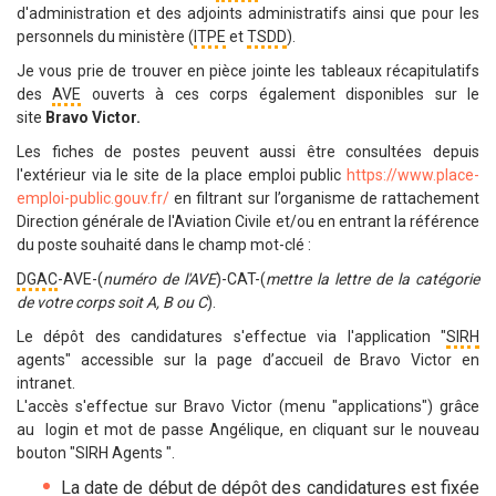
d'administration et des adjoints administratifs ainsi que pour les
personnels du ministère (
ITPE
et
TSDD
).
Je vous prie de trouver en pièce jointe les tableaux récapitulatifs
des
AVE
ouverts à ces corps
également disponibles sur le
site
Bravo Victor.
Les fiches de postes peuvent aussi être consultées depuis
l'extérieur via le site de la place emploi public
https://www.place-
emploi-public.gouv.fr/
en filtrant sur l’organisme de rattachement
Direction générale de l'Aviation Civile et/ou en entrant la référence
du poste souhaité dans le champ mot-clé :
DGAC
-AVE-(
numéro de l'AVE
)-CAT-(
mettre la lettre de la catégorie
de votre corps soit A, B ou C
).
Le dépôt des candidatures s'effectue via l'application "
SIRH
agents" accessible sur la page d’accueil de Bravo Victor en
intranet.
L'accès s'effectue sur Bravo Victor (menu "applications") grâce
au login et mot de passe Angélique, en cliquant sur le nouveau
bouton "SIRH Agents ".
La date de début de dépôt des candidatures est fixée