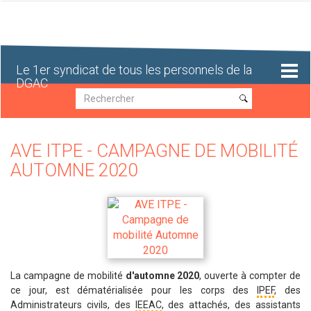
Aller
au
contenu
principal
Le 1er syndicat de tous les personnels de la
DGAC
Recherche
Recherche
AVE ITPE - CAMPAGNE DE MOBILITÉ
AUTOMNE 2020
La campagne de mobilité
d'automne 2020
, ouverte à compter de
ce jour, est dématérialisée pour les corps des
IPEF
, des
Administrateurs civils, des
IEEAC
, des attachés, des assistants