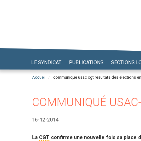
Aller
au
contenu
principal
LE SYNDICAT
PUBLICATIONS
SECTIONS L
Accueil
communique usac cgt resultats des elections e
COMMUNIQUÉ USAC-C
16-12-2014
La
CGT
confirme une nouvelle fois sa place d