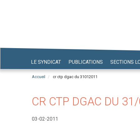
Aller
au
contenu
principal
LE SYNDICAT
PUBLICATIONS
SECTIONS L
Accueil
cr ctp dgac du 31012011
CR CTP DGAC DU 31/
03-02-2011