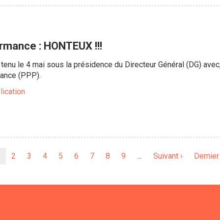
rmance : HONTEUX !!!
tenu le 4 mai sous la présidence du Directeur Général (DG) avec,
mance (PPP).
lication
Page
Page
2
Page
3
Page
4
Page
5
Page
6
Page
7
Page
8
Page
9
…
Page
Suivant ›
Dernièr
Dernier
ourante
suivante
page