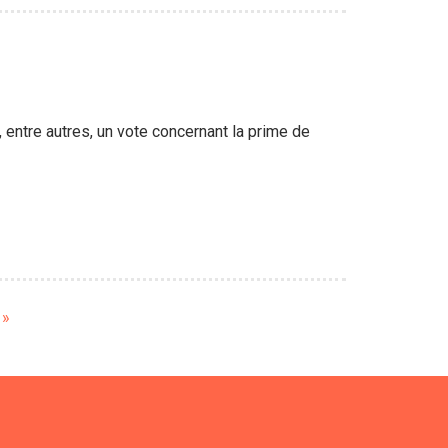
 entre autres, un vote concernant la prime de
e
 »