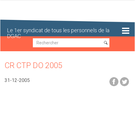
Aller
au
contenu
principal
Le 1er syndicat de tous les personnels de la
DGAC
Recherche
Recherche
CR CTP DO 2005
31-12-2005