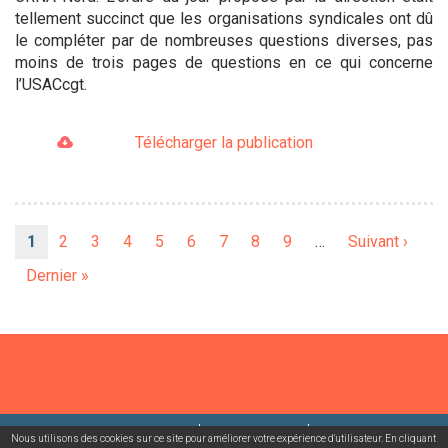
tellement succinct que les organisations syndicales ont dû
le compléter par de nombreuses questions diverses, pas
moins de trois pages de questions en ce qui concerne
l’USACcgt.
Télécharger la publication
Pagination
Page
1
Page
2
Page
3
Page
4
Page
5
Page
6
Page
7
Page
8
Page
9
…
Page
Suivant ›
courante
suivante
Dernière
Dernier »
page
©2026 USACcgt
Mentions légales
Contact
Nous utilisons des cookies sur ce site pour améliorer votre expérience d'utilisateur. En cliquant