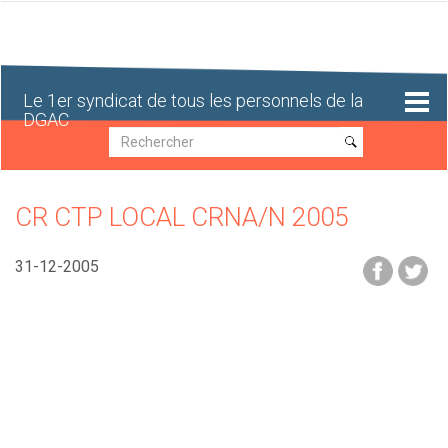
Aller
au
contenu
principal
Le 1er syndicat de tous les personnels de la
DGAC
Recherche
Recherche
CR CTP LOCAL CRNA/N 2005
31-12-2005