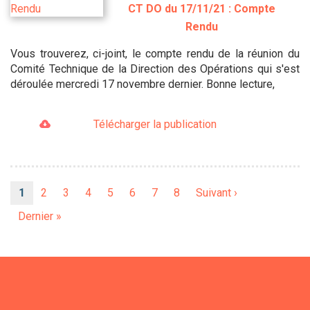
CT DO du 17/11/21 : Compte
Rendu
Vous trouverez, ci-joint, le compte rendu de la réunion du
Comité Technique de la Direction des Opérations qui s'est
déroulée mercredi 17 novembre dernier. Bonne lecture,
Télécharger la publication
Pagination
Page
1
Page
2
Page
3
Page
4
Page
5
Page
6
Page
7
Page
8
Page
Suivant ›
courante
suivante
Dernière
Dernier »
page