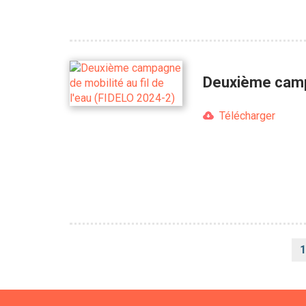
Deuxième campa
Télécharger
Pagination
1
c