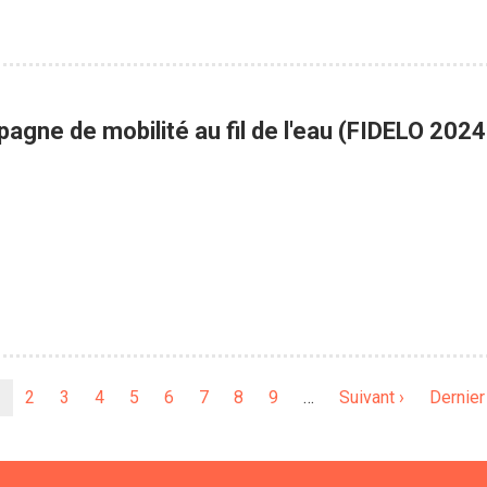
gne de mobilité au fil de l'eau (FIDELO 2024
Page
Page
2
Page
3
Page
4
Page
5
Page
6
Page
7
Page
8
Page
9
…
Page
Suivant ›
Dernièr
Dernier
ourante
suivante
page