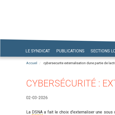
Aller
au
contenu
principal
LE SYNDICAT
PUBLICATIONS
SECTIONS L
Accueil
cybersecurite externalisation dune partie de lacti
CYBERSÉCURITÉ : EX
02-03-2026
La
DSNA
a fait le choix d'externaliser une sous