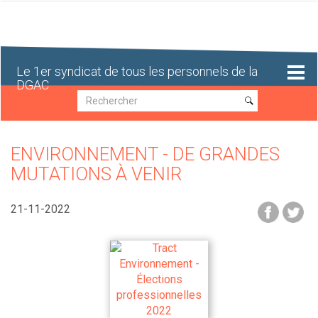
Aller
au
contenu
principal
Le 1er syndicat de tous les personnels de la
DGAC
Recherche
Recherche
ENVIRONNEMENT - DE GRANDES
MUTATIONS À VENIR
21-11-2022