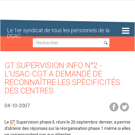
Aller
au
contenu
principal
Le 1er syndicat de tous les personnels de la
DGAC
Recherche
Recherche
GT SUPERVISION INFO N°2 -
L’USAC-CGT A DEMANDÉ DE
RECONNAÎTRE LES SPÉCIFICITÉS
DES CENTRES
04-10-2007
Le
GT
Supervision phase II, réuni le 26 septembre dernier, a permis
d’obtenir des réponses sur la réorganisation phase 1 même si elles
ne correspondent pas aux attentes.