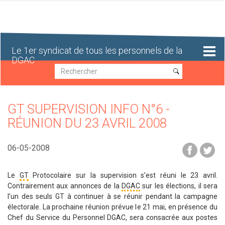
Aller
au
contenu
principal
Le 1er syndicat de tous les personnels de la
DGAC
Recherche
Recherche
GT SUPERVISION INFO N°6 -
RÉUNION DU 23 AVRIL 2008
06-05-2008
Le
GT
Protocolaire sur la supervision s’est réuni le 23 avril.
Contrairement aux annonces de la
DGAC
sur les élections, il sera
l’un des seuls GT à continuer à se réunir pendant la campagne
électorale. La prochaine réunion prévue le 21 mai, en présence du
Chef du Service du Personnel DGAC, sera consacrée aux postes