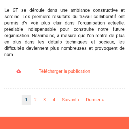
Le GT se déroule dans une ambiance constructive et
sereine. Les premiers résultats du travail collaboratif ont
permis d'y voir plus clair dans l'organisation actuelle,
préalable indispensable pour construire notre future
organisation. Néanmoins, à mesure que l'on rentre de plus
en plus dans les détails techniques et sociaux, les
difficultés deviennent plus nombreuses et provoquent de
nom
Télécharger la publication
Pagination
Page
1
Page
2
Page
3
Page
4
Page
Suivant ›
Dernière
Dernier »
courante
suivante
page