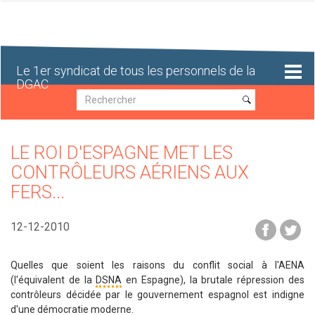
Aller
au
contenu
principal
Le 1er syndicat de tous les personnels de la
DGAC
Recherche
Recherche
LE ROI D'ESPAGNE MET LES
CONTRÔLEURS AÉRIENS AUX
FERS...
12-12-2010
Quelles que soient les raisons du conflit social à l'AENA
(l'équivalent de la
DSNA
en Espagne), la brutale répression des
contrôleurs décidée par le gouvernement espagnol est indigne
d'une démocratie moderne.