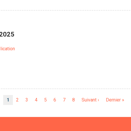
 2025
lication
Page
1
Page
2
Page
3
Page
4
Page
5
Page
6
Page
7
Page
8
Page
Suivant ›
Dernière
Dernier »
courante
suivante
page