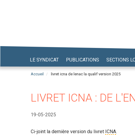
Aller
au
contenu
principal
LE SYNDICAT
PUBLICATIONS
SECTIONS L
Accueil
livret icna de lenac la qualif version 2025
LIVRET ICNA : DE L'
19-05-2025
Ci-joint la dernière version du livret
ICNA
.