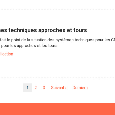
es techniques approches et tours
 fait le point de la situation des systèmes techniques pour les C
pour les approches et les tours.
lication
Page
1
Page
2
Page
3
Page
Suivant ›
Dernière
Dernier »
courante
suivante
page