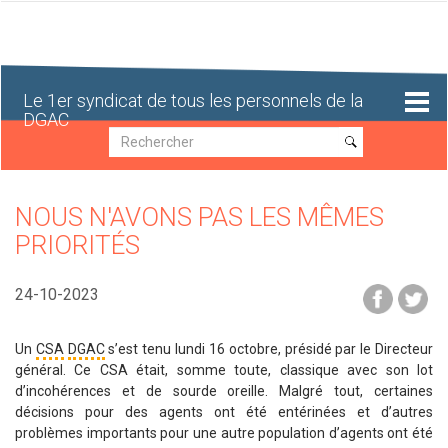
Aller
au
contenu
principal
Le 1er syndicat de tous les personnels de la
DGAC
Recherche
Recherche
NOUS N'AVONS PAS LES MÊMES
PRIORITÉS
24-10-2023
Un
CSA
DGAC
s’est tenu lundi 16 octobre, présidé par le Directeur
général. Ce CSA était, somme toute, classique avec son lot
d’incohérences et de sourde oreille. Malgré tout, certaines
décisions pour des agents ont été entérinées et d’autres
problèmes importants pour une autre population d’agents ont été