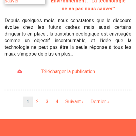
Environnement : "La technologie
ne va pas nous sauver"
Depuis quelques mois, nous constatons que le discours
évolue chez les futurs cadres mais aussi certains
dirigeants en place : la transition écologique est envisagée
comme un objectif incontournable, et l'idée que la
technologie ne peut pas être la seule réponse à tous les
maux s'impose de plus en plus...
Télécharger la publication
Pagination
Page
1
Page
2
Page
3
Page
4
Page
Suivant ›
Dernière
Dernier »
courante
suivante
page