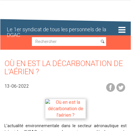
Aller
au
contenu
principal
Le 1er syndicat de tous les personnels de la
DGAC
Recherche
Recherche
OÙ EN EST LA DÉCARBONATION DE
L'AÉRIEN ?
13-06-2022
L'actualité environnementale dans le secteur aéronautique est