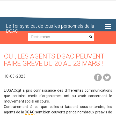
Aller
au
contenu
principal
Le 1er syndicat de tous les personnels de la
DGAC
Recherche
Recherche
OUI, LES AGENTS DGAC PEUVENT
FAIRE GRÈVE DU 20 AU 23 MARS !
18-03-2023
L'USACcgt a pris connaissance des différentes communications
que certains chefs d'organismes ont pu avoir concernant le
mouvement social en cours.
Contrairement à ce que celles-ci laissent sous-entendre, les
agents de la
DGAC
sont bien couverts par de nombreux préavis de