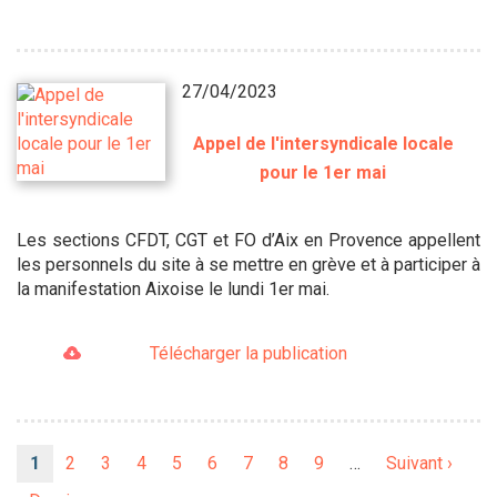
27/04/2023
Appel de l'intersyndicale locale
pour le 1er mai
Les sections CFDT, CGT et FO d’Aix en Provence appellent
les personnels du site à se mettre en grève et à participer à
la manifestation Aixoise le lundi 1er mai.
Télécharger la publication
Pagination
Page
1
Page
2
Page
3
Page
4
Page
5
Page
6
Page
7
Page
8
Page
9
…
Page
Suivant ›
courante
suivante