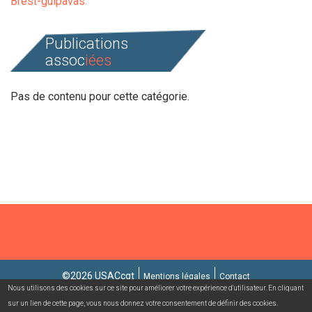
Brest-guipavas
Publications
assoc
iées
Pas de contenu pour cette catégorie.
©2026 USACcgt
Mentions légales
Contact
Nous utilisons des cookies sur ce site pour améliorer votre expérience d'utilisateur. En cliquant
sur un lien de cette page, vous nous donnez votre consentement de définir des cookies.
Campagnes mailing/abonnement
Connexion adhérent