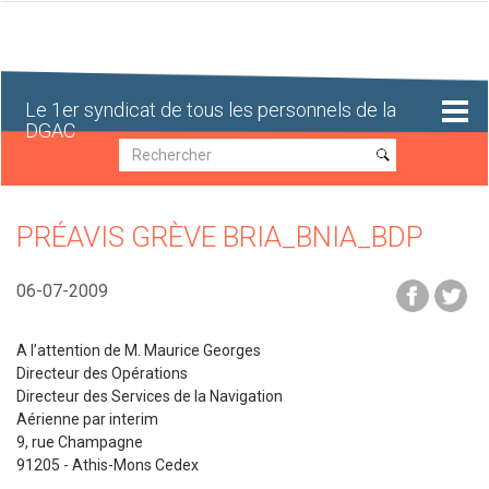
Aller
au
contenu
principal
Le 1er syndicat de tous les personnels de la
DGAC
Recherche
Recherche
PRÉAVIS GRÈVE BRIA_BNIA_BDP
06-07-2009
A l’attention de M. Maurice Georges
Directeur des Opérations
Directeur des Services de la Navigation
Aérienne par interim
9, rue Champagne
91205 - Athis-Mons Cedex