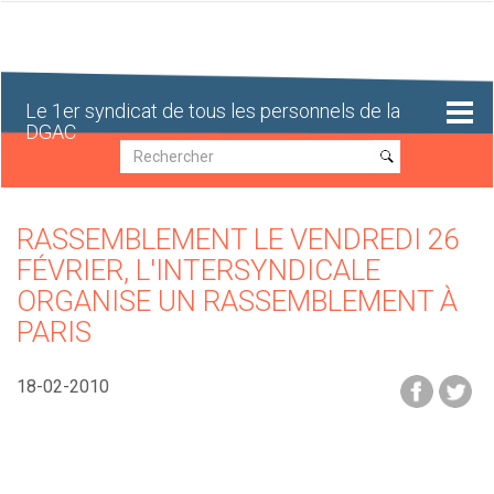
Aller
au
contenu
principal
Le 1er syndicat de tous les personnels de la
DGAC
Recherche
Recherche
RASSEMBLEMENT LE VENDREDI 26
FÉVRIER, L'INTERSYNDICALE
ORGANISE UN RASSEMBLEMENT À
PARIS
18-02-2010