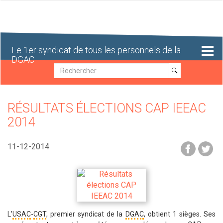
Aller
au
contenu
principal
Le 1er syndicat de tous les personnels de la
DGAC
Recherche
Recherche
RÉSULTATS ÉLECTIONS CAP IEEAC
2014
11-12-2014
L'
USAC
-
CGT
, premier syndicat de la
DGAC
, obtient 1 sièges. Ses