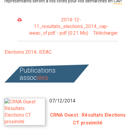
représentants seront à vos côtés pour vos démarches en
CAP
2014-12-
11_resultats_elections_2014_cap-
ieeac_vf.pdf - pdf (0.21 Mo)
Télécharger
Elections 2014
IEEAC
Publications
assoc
iées
07/12/2014
CRNA Ouest : Résultats Elections
CT proximité