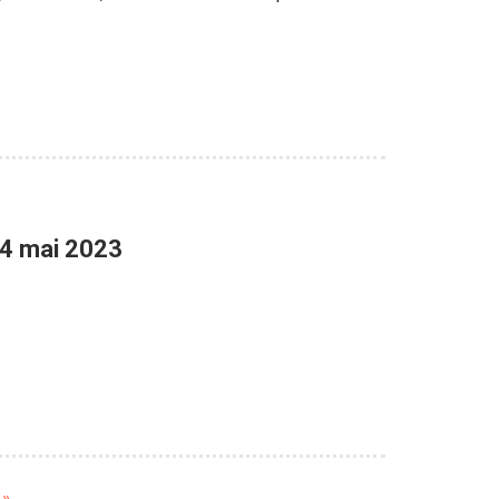
 4 mai 2023
e
 »