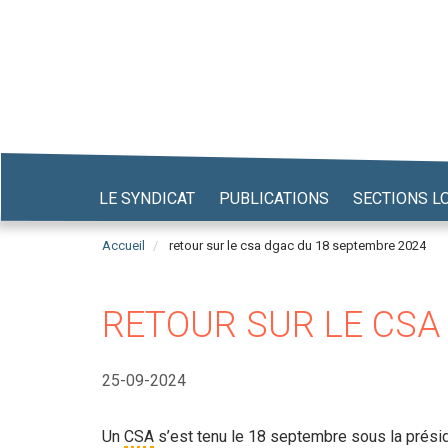
Aller
au
contenu
principal
LE SYNDICAT
PUBLICATIONS
SECTIONS L
Accueil
retour sur le csa dgac du 18 septembre 2024
RETOUR SUR LE CSA
25-09-2024
Un
CSA
s’est tenu le 18 septembre sous la préside