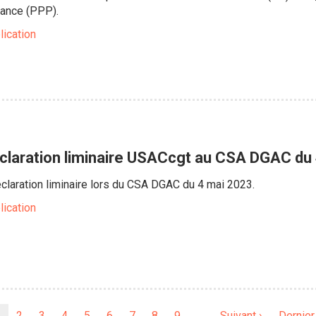
mance (PPP).
lication
laration liminaire USACcgt au CSA DGAC du
claration liminaire lors du CSA DGAC du 4 mai 2023.
lication
Page
Page
2
Page
3
Page
4
Page
5
Page
6
Page
7
Page
8
Page
9
…
Page
Suivant ›
Dernièr
Dernier