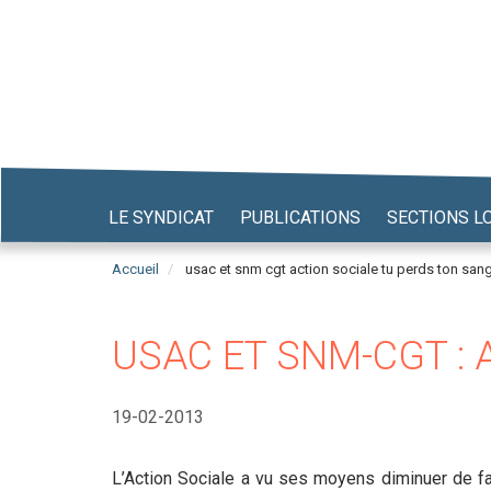
Aller
au
contenu
principal
LE SYNDICAT
PUBLICATIONS
SECTIONS L
Accueil
usac et snm cgt action sociale tu perds ton sang
USAC ET SNM-CGT : 
19-02-2013
L’Action Sociale a vu ses moyens diminuer de faç