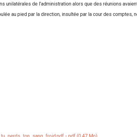
s unilatérales de l’administration alors que des réunions avaien
lée au pied par la direction, insultée par la cour des comptes, n
u_perds_ton_sang_froid.pdf - pdf (0.47 Mo)