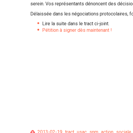
serein. Vos représentants dénoncent des décision
Délaissée dans les négociations protocolaires, fou
Lire la suite dans le tract ci-joint.
Pétition à signer dès maintenant !
2013-02-19_tract_usac_snm_action_sociale_t