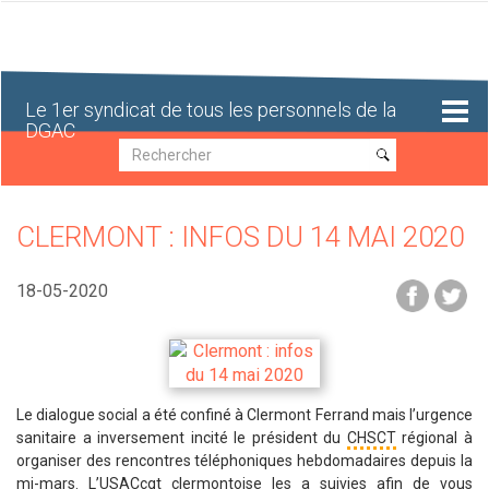
Aller
au
contenu
principal
Le 1er syndicat de tous les personnels de la
DGAC
Recherche
Recherche
CLERMONT : INFOS DU 14 MAI 2020
18-05-2020
Le dialogue social a été confiné à Clermont Ferrand mais l’urgence
sanitaire a inversement incité le président du
CHSCT
régional à
organiser des rencontres téléphoniques hebdomadaires depuis la
mi-mars. L’USACcgt clermontoise les a suivies afin de vous