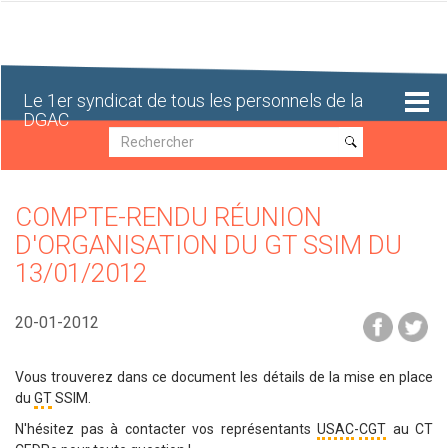
Aller
au
contenu
principal
Le 1er syndicat de tous les personnels de la
DGAC
Recherche
Recherche
COMPTE-RENDU RÉUNION
D'ORGANISATION DU GT SSIM DU
13/01/2012
20-01-2012
Vous trouverez dans ce document les détails de la mise en place
du
GT
SSIM.
N'hésitez pas à contacter vos représentants
USAC
-
CGT
au CT