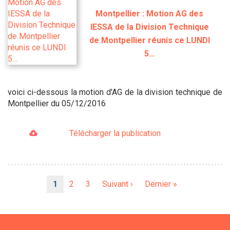
Montpellier : Motion AG des
IESSA de la Division Technique
de Montpellier réunis ce LUNDI
5…
voici ci-dessous la motion d'AG de la division technique de
Montpellier du 05/12/2016
Télécharger la publication
Pagination
Page
1
Page
2
Page
3
Page
Suivant ›
Dernière
Dernier »
courante
suivante
page