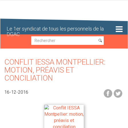
Aller
au
contenu
principal
Le 1er syndicat de tous les personnels de la
DGAC
Recherche
Recherche
CONFLIT IESSA MONTPELLIER:
MOTION, PRÉAVIS ET
CONCILIATION
16-12-2016