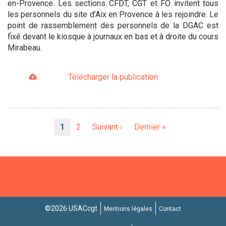
en-Provence. Les sections CFDT, CGT et FO invitent tous
les personnels du site d’Aix en Provence à les rejoindre. Le
point de rassemblement des personnels de la DGAC est
fixé devant le kiosque à journaux en bas et à droite du cours
Mirabeau.
Télécharger la publication
Pagination
Page
1
Page
2
Page
Suivant ›
Dernière
Dernier »
courante
suivante
page
©2026 USACcgt
Mentions légales
Contact