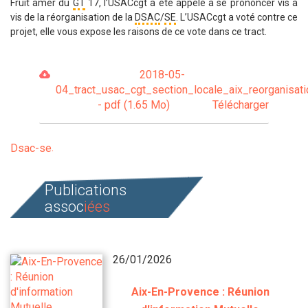
Fruit amer du
GT
17, l’USACcgt a été appelé à se prononcer vis à
vis de la réorganisation de la
DSAC
/
SE
. L’USACcgt a voté contre ce
projet, elle vous expose les raisons de ce vote dans ce tract.
2018-05-
04_tract_usac_cgt_section_locale_aix_reorganisat
- pdf (1.65 Mo)
Télécharger
Dsac-se
Publications
assoc
iées
26/01/2026
Aix-En-Provence : Réunion