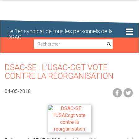
Aller
au
contenu
principal
Le 1er syndicat de tous les personnels de la
DGAC
Recherche
Recherche
DSAC-SE : L'USAC-CGT VOTE
CONTRE LA RÉORGANISATION
04-05-2018