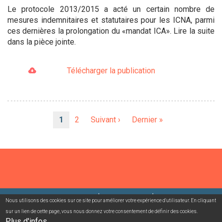
Le protocole 2013/2015 a acté un certain nombre de
mesures indemnitaires et statutaires pour les ICNA, parmi
ces dernières la prolongation du «mandat ICA». Lire la suite
dans la pièce jointe.
Télécharger la publication
Pagination
Page
1
Page
2
Page
Suivant ›
Dernière
Dernier »
courante
suivante
page
©2026 USACcgt
Mentions légales
Contact
Nous utilisons des cookies sur ce site pour améliorer votre expérience d'utilisateur. En cliquant
sur un lien de cette page, vous nous donnez votre consentement de définir des cookies.
Plus d'infos