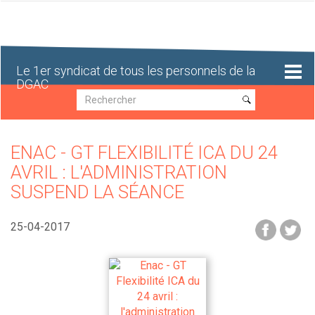
Aller
au
contenu
principal
Le 1er syndicat de tous les personnels de la
DGAC
Recherche
Recherche
ENAC - GT FLEXIBILITÉ ICA DU 24
AVRIL : L'ADMINISTRATION
SUSPEND LA SÉANCE
25-04-2017