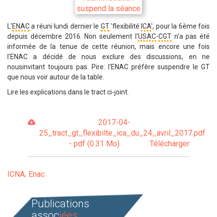
L'
ENAC
a réuni lundi dernier le
GT
'flexibilité
ICA
', pour la 6ème fois
depuis décembre 2016. Non seulement l'
USAC
-
CGT
n'a pas été
informée de la tenue de cette réunion, mais encore une fois
l'ENAC a décidé de nous exclure des discussions, en ne
nousinvitant toujours pas. Pire: l'ENAC préfère suspendre le GT
que nous voir autour de la table.
Lire les explications dans le tract ci-joint.
2017-04-
25_tract_gt_flexibilte_ica_du_24_avril_2017.pdf
- pdf (0.31 Mo)
Télécharger
ICNA
Enac
Publications
assoc
iées