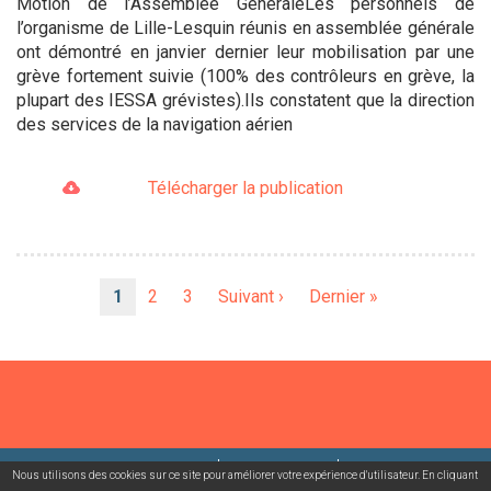
Motion de l’Assemblée GénéraleLes personnels de
l’organisme de Lille-Lesquin réunis en assemblée générale
ont démontré en janvier dernier leur mobilisation par une
grève fortement suivie (100% des contrôleurs en grève, la
plupart des IESSA grévistes).Ils constatent que la direction
des services de la navigation aérien
Télécharger la publication
Pagination
Page
1
Page
2
Page
3
Page
Suivant ›
Dernière
Dernier »
courante
suivante
page
©2026 USACcgt
Mentions légales
Contact
Nous utilisons des cookies sur ce site pour améliorer votre expérience d'utilisateur. En cliquant