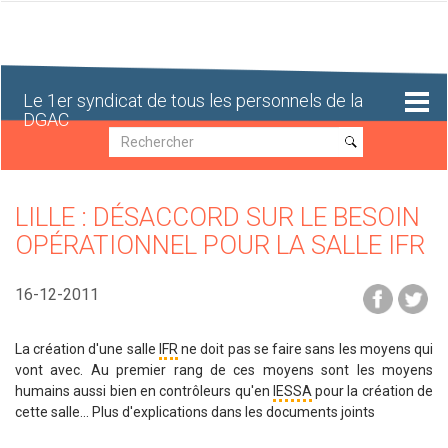
Aller
au
contenu
principal
Le 1er syndicat de tous les personnels de la
DGAC
Recherche
Recherche
LILLE : DÉSACCORD SUR LE BESOIN
OPÉRATIONNEL POUR LA SALLE IFR
16-12-2011
La création d'une salle
IFR
ne doit pas se faire sans les moyens qui
vont avec. Au premier rang de ces moyens sont les moyens
humains aussi bien en contrôleurs qu'en
IESSA
pour la création de
cette salle... Plus d'explications dans les documents joints