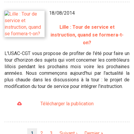
18/08/2014
Lille : Tour de service et
instruction, quand se formera-t-
on?
L'USAC-CGT vous propose de profiter de l'été pour faire un
tour d'horizon des sujets qui vont concerner les contrôleurs
lillois pendant les prochains mois voire les prochaines
annnées. Nous commençons aujourd'hui par l'actualité la
plus chaude dans les discussions à la tour : le projet de
modification du tour de service pour intégrer l'instruction.
Télécharger la publication
Pagination
Page
1
Page
2
Page
3
Page
Suivant ›
Dernière
Dernier »