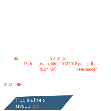
2013-10-
18_tract_stats_lille_20131018.pdf - pdf
(0.24 Mo)
Télécharger
ICNA
Lille
Publications
assoc
iées