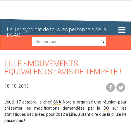
Aller
au
contenu
principal
Le 1er syndicat de tous les personnels de la
DGAC
Recherche
Recherche
LILLE - MOUVEMENTS
ÉQUIVALENTS : AVIS DE TEMPÊTE !
18-10-2013
Jeudi 17 octobre, le chef
SNA
Nord a organisé une réunion pour
présenter les modifications demandées par la
DO
sur les
statistiques déclarées pour 2012 à Lille, autant dire que la pilule ne
passe pas !