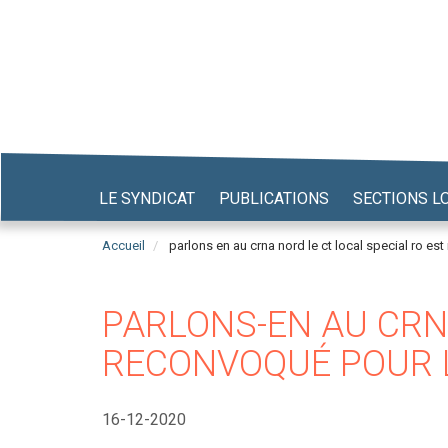
Aller
au
contenu
principal
LE SYNDICAT
PUBLICATIONS
SECTIONS L
Accueil
parlons en au crna nord le ct local special ro es
PARLONS-EN AU CRNA
RECONVOQUÉ POUR 
16-12-2020