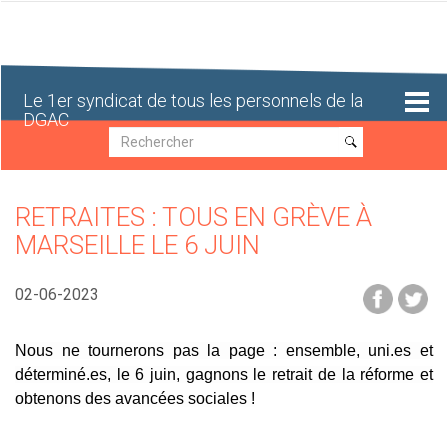
Aller
au
contenu
principal
Le 1er syndicat de tous les personnels de la
DGAC
Recherche
Recherche
RETRAITES : TOUS EN GRÈVE À
MARSEILLE LE 6 JUIN
02-06-2023
Nous ne tournerons pas la page : ensemble, uni.es et
déterminé.es, le 6 juin, gagnons le retrait de la réforme et
obtenons des avancées sociales !