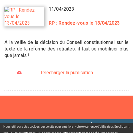
11/04/2023
RP : Rendez-vous le 13/04/2023
A la veille de la décision du Conseil constitutionnel sur le
texte de la réforme des retraites, il faut se mobiliser plus
que jamais !
Télécharger la publication
©2026 USACcgt
Mentions légales
Contact
Nous utilisons des cookies sur ce site pour améliorer votre expérience d'utilisateur. En cliquant