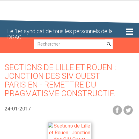
Aller
au
contenu
principal
Le 1er syndicat de tous les personnels de la
DGAC
Recherche
Recherche
SECTIONS DE LILLE ET ROUEN :
JONCTION DES SIV OUEST
PARISIEN - REMETTRE DU
PRAGMATISME CONSTRUCTIF.
24-01-2017