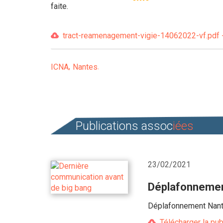
faite.
tract-reamenagement-vigie-14062022-vf.pdf -
ICNA
Nantes
Publications assoc
iées
23/02/2021
Déplafonnement
Déplafonnement Nantes
Télécharger la pub