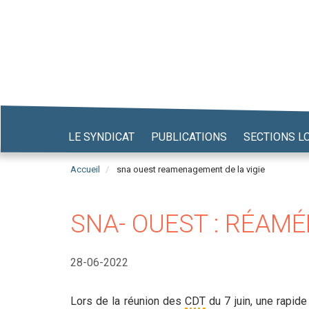
Aller
au
contenu
principal
LE SYNDICAT
PUBLICATIONS
SECTIONS L
Accueil
sna ouest reamenagement de la vigie
SNA- OUEST : RÉAMÉ
28-06-2022
Lors de la réunion des
CDT
du 7 juin, une rapid