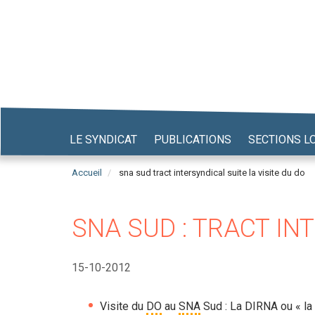
Aller
au
contenu
principal
LE SYNDICAT
PUBLICATIONS
SECTIONS L
Accueil
sna sud tract intersyndical suite la visite du do
SNA SUD : TRACT IN
15-10-2012
Visite du
DO
au
SNA
Sud : La DIRNA ou « la