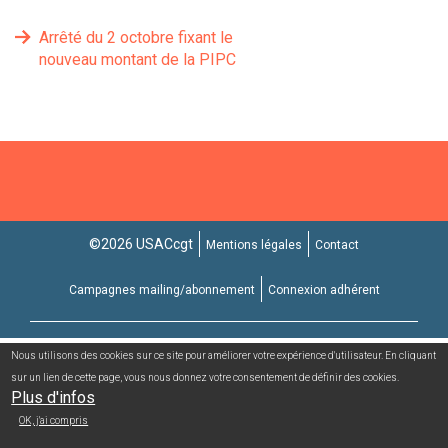
Arrêté du 2 octobre fixant le
nouveau montant de la PIPC
©2026 USACcgt
Mentions légales
Contact
Campagnes mailing/abonnement
Connexion adhérent
Nous utilisons des cookies sur ce site pour améliorer votre expérience d'utilisateur. En cliquant
sur un lien de cette page, vous nous donnez votre consentement de définir des cookies.
Plus d'infos
OK, j'ai compris