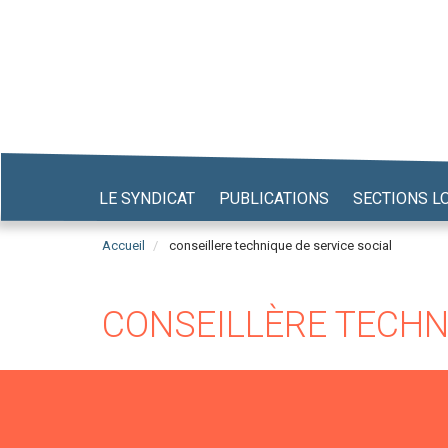
Aller
au
contenu
principal
LE SYNDICAT
PUBLICATIONS
SECTIONS L
Accueil
conseillere technique de service social
CONSEILLÈRE TECHN