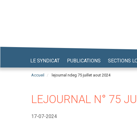
Aller
au
contenu
principal
LE SYNDICAT
PUBLICATIONS
SECTIONS L
Accueil
lejournal ndeg 75 juillet aout 2024
LEJOURNAL N° 75 JU
17-07-2024