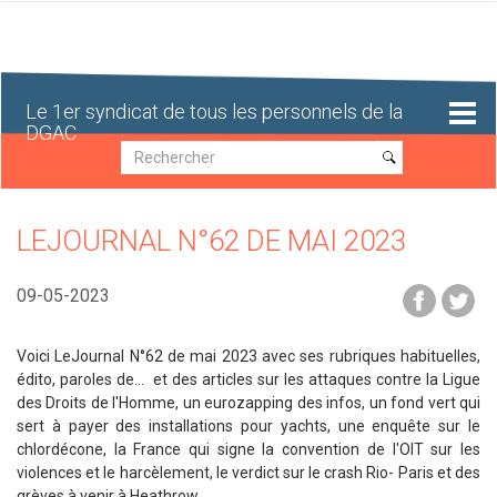
Aller
au
contenu
principal
Le 1er syndicat de tous les personnels de la
DGAC
Recherche
Recherche
LEJOURNAL N°62 DE MAI 2023
09-05-2023
Voici LeJournal N°62 de mai 2023 avec ses rubriques habituelles,
édito, paroles de... et des articles sur les attaques contre la Ligue
des Droits de l'Homme, un eurozapping des infos, un fond vert qui
sert à payer des installations pour yachts, une enquête sur le
chlordécone, la France qui signe la convention de l'OIT sur les
violences et le harcèlement, le verdict sur le crash Rio- Paris et des
grèves à venir à Heathrow.