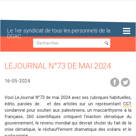
Aller
au
contenu
principal
Le 1er syndicat de tous les personnels de la
DGAC
Recherche
Recherche
LEJOURNAL N°73 DE MAI 2024
16-05-2024
Voici
LeJournal
N°73 de mai
2024
avec ses rubriques habituelles,
édito, paroles de... et des articles sur un représentant
CGT
condamné pour soutien aux palestiniens, un maccarthysme à la
française, 260 scientifiques critiquent l'inaction climatique du
gouvernement, le revenu mondial qui devrait chuter du fait de la
crise climatique, le réchauffement dramatique des océans et le
surtourisme.