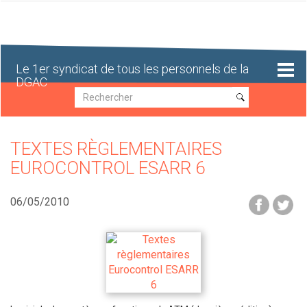
Aller
au
contenu
principal
Le 1er syndicat de tous les personnels de la
DGAC
Recherche
Recherche
TEXTES RÈGLEMENTAIRES
EUROCONTROL ESARR 6
06/05/2010