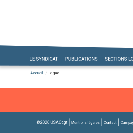
Aller
au
contenu
principal
LE SYNDICAT
PUBLICATIONS
SECTIONS L
Accueil
dgac
©2026 USACcgt
Mentions légales
Contact
Campag