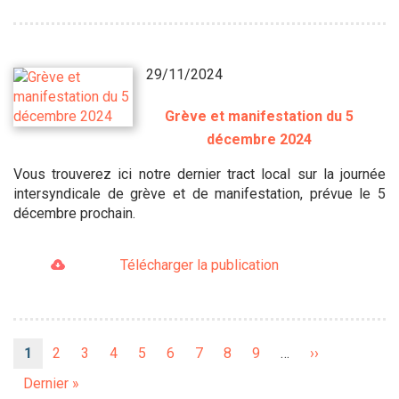
29/11/2024
Grève et manifestation du 5
décembre 2024
Vous trouverez ici notre dernier tract local sur la journée
intersyndicale de grève et de manifestation, prévue le 5
décembre prochain.
Télécharger la publication
Pagination
Page
1
Page
2
Page
3
Page
4
Page
5
Page
6
Page
7
Page
8
Page
9
…
Page
››
courante
suivante
Dernière
Dernier »