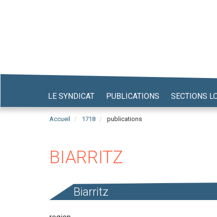
Aller
au
contenu
principal
LE SYNDICAT
PUBLICATIONS
SECTIONS L
Accueil
1718
publications
BIARRITZ
Biarritz