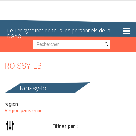
Aller
au
contenu
principal
Le 1er syndicat de tous les personnels de la
DGAC
Recherche
Recherche
ROISSY-LB
Roissy-lb
region
Région parisienne
Filtrer par :