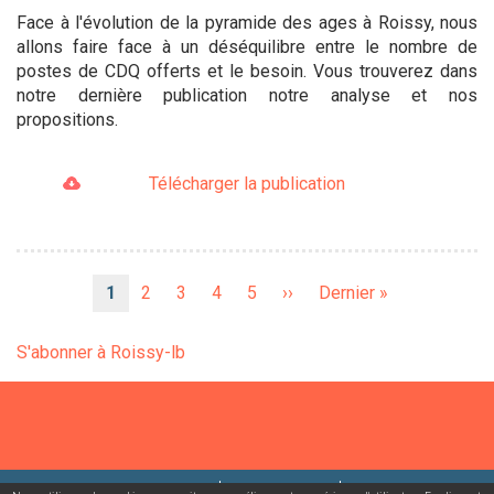
Face à l'évolution de la pyramide des ages à Roissy, nous
allons faire face à un déséquilibre entre le nombre de
postes de CDQ offerts et le besoin. Vous trouverez dans
notre dernière publication notre analyse et nos
propositions.
Télécharger la publication
Pagination
Page
1
Page
2
Page
3
Page
4
Page
5
Page
››
Dernière
Dernier »
courante
suivante
page
S'abonner à Roissy-lb